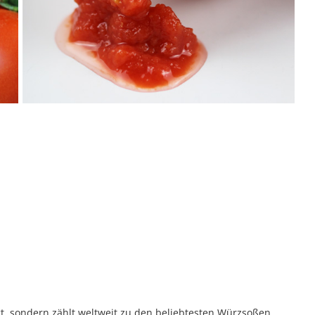
t, sondern zählt weltweit zu den beliebtesten Würzsoßen.