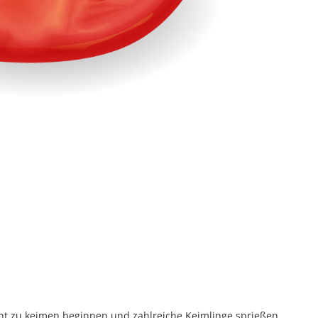
t zu keimen beginnen und zahlreiche Keimlinge sprießen